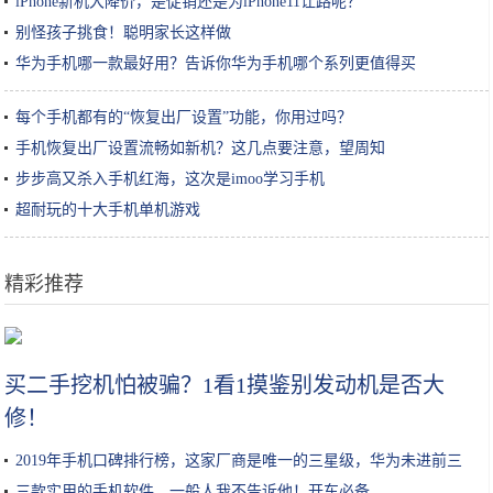
iPhone新机大降价，是促销还是为iPhone11让路呢？
别怪孩子挑食！聪明家长这样做
华为手机哪一款最好用？告诉你华为手机哪个系列更值得买
每个手机都有的“恢复出厂设置”功能，你用过吗？
手机恢复出厂设置流畅如新机？这几点要注意，望周知
步步高又杀入手机红海，这次是imoo学习手机
超耐玩的十大手机单机游戏
精彩推荐
12月第三批游戏版号！小花仙过审，网易、腾讯神仙打架好游频出
买二手挖机怕被骗？1看1摸鉴别发动机是否大
修！
2019年手机口碑排行榜，这家厂商是唯一的三星级，华为未进前三
三款实用的手机软件，一般人我不告诉他！开车必备