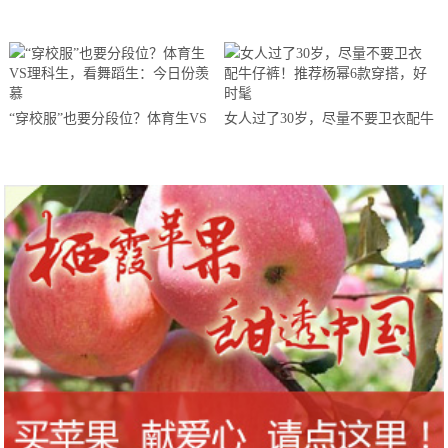
艳！
一个方法，女生看到都心动了
“穿校服”也要分段位？体育生VS
女人过了30岁，尽量不要卫衣配牛
理科生，看舞蹈生：今日份羡慕
仔裤！推荐杨幂6款穿搭，好时髦