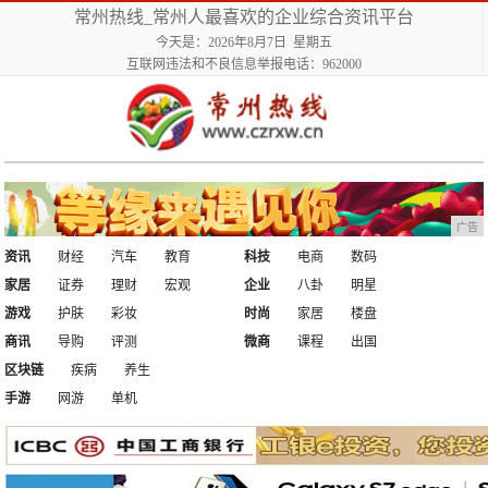
常州热线_常州人最喜欢的企业综合资讯平台
今天是：2026年8月7日 星期五
互联网违法和不良信息举报电话：962000
广告
资讯
财经
汽车
教育
科技
电商
数码
家居
证券
理财
宏观
企业
八卦
明星
游戏
护肤
彩妆
时尚
家居
楼盘
商讯
导购
评测
微商
课程
出国
区块链
疾病
养生
手游
网游
单机