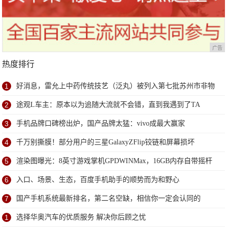
广告
热度排行
1
好消息，雷允上中药传统技艺（泛丸）被列入第七批苏州市非物
质文化遗产代表性项目名录
2
途观L车主：原本以为追随大流就不会错，直到我遇到了TA
3
手机品牌口碑榜出炉，国产品牌太猛：vivo成最大赢家
4
千万别撕膜！部分用户的三星GalaxyZFlip铰链和屏幕损坏
5
渲染图曝光：8英寸游戏掌机GPDWINMax，16GB内存自带摇杆
6
入口、场景、生态，百度手机助手的顺势而为和野心
7
国产手机系统最新排名，第二名空缺，相信你一定会认同的
1
选择华奥汽车的优质服务 解决你后顾之忧