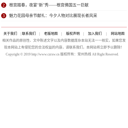
2
根宫踏春，夜宴“新”秀——根宫佛国五一巨献
3
魅力花园母亲节献礼：今夕人物对比展现长者风采
关于我们
|
联系我们
|
老版地图
|
版权声明
|
加入我们
|
网站地图
相关作品的原创性、文中陈述文字以及内容数据庞杂本站无法一一核实，如果您发
现本网站上有侵犯您的合法权益的内容，请联系我们，本网站将立即予以删除！
Copyright © 2019 http://www.czrxw.cn 版权所有：常州热线 All Right Reserved.