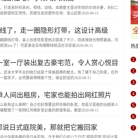
，打造良好的采光、视线、动线，本期屋主是对年轻的白领夫妻，夫妇二
高颜值和实用性。房屋信息房屋所在地：宝山区新
2020-09-11
脚线了，走一圈隐形灯带，这设计高级
踢脚线灯带，装上后感觉家里档次提高了不少，回来我就也想照着装，可
就变low了！可是谁说没有踢脚线就没办法安装
2020-09-11
热
1
，一室一厅装出复古豪宅范，令人赏心悦目
2
空间，还未大学毕业的她已经是个审美超棒的屋主。有了属于自己的家，在外
第一套房子，必然要装得精致个性，保证舒适的
2020-09-11
3
造单人间出租房，宅家也能拍出网红照片
4
么能有这么美啊？自己也好想要这样风格的卧室。但是又是租的出租单人
5
编整理了一些网红风格卧室必备的颜值单品，都是
2020-09-11
6
，都说日式庭院美，那就把它搬回家
7
设计中最有趣的是日本花园，今天我们介绍12个日式“庭院花院”的设计案