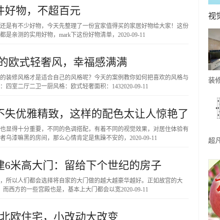
件好物，不超百元
视
还是有不少好物，今天先整理了一份宜家值得买的家居好物给大家！这份
是亲测的实用好物，mark下这份好物清单，
2020-09-11
用的欧式轻奢风，幸福感满满
的装修风格才是适合自己的风格呢？今天的案例教你如何把喜欢的风格与
装
：四室二厅二卫一厨风格：欧式轻奢面积：143
2020-09-11
的
才
却不失优雅精致，这样的配色太让人惊艳了
也显得十分重要，不同的色调搭配，有着不同的视觉效果，对居住体验有
者乌漆嘛黑的房间，那么心情肯定是焦躁不安的，
2020-09-11
超
又
建6米高大门：留给下个世纪的房子
幸
，所以人们都会选择将自家的大门做的越大越豪华越好。正如故宫的大
在。而西方的一些宫殿也是，基本上大门都会以宽
2020-09-11
梦幻北欧住宅，小改动大改变