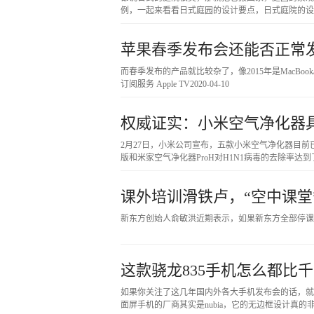
例，一起来看看日式庭园的设计要点，日式庭院的
苹果春季发布会还能否正常发布
而春季发布的产品就比较杂了，像2015年是MacBook/AppleWa
订阅服务 Apple TV
2020-04-10
权威证实：小米空气净化器具备
2月27日，小米公司宣布，五款小米空气净化器目前
版和米家空气净化器ProH对H1N1病毒的去除率达到了9
课外培训滑铁卢，“空中课堂
新东方创始人俞敏洪近期表示，如果新东方全部停课
这款骁龙835手机怎么都比千元骁
如果你关注了这几年国内外各大手机发布会的话，就
面屏手机的厂商其实是nubia，它的无边框设计真的非常极