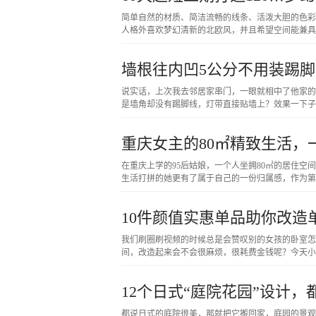
简单自然的材质、简洁流畅的线条、活泼大胆的色彩
人格外喜欢梦幻清新的北欧风，并且希望空间能兼具
墙根往内凹5公分不用装踢
说实话，上次我去邻居家串门，一眼就相中了他家的
是墙角却没有踢脚线，灯带直接贴墙上？效果一下子
重庆女主的80㎡精致生活
在重庆上学的95后姑娘，一个人坐拥80㎡的居住
生活打拼的她更有了属于自己的一份归属感，作为
10件颜值实惠单品助你改
我们刷圈刷视频的时候总是会赞叹别的女孩的卧室怎
间，改造起来会不会很麻烦，很耗费金钱呢？今天小
12个日式“庭院花园”设计
都说日式的庭院很美，那就把它搬回家，庭园的景观