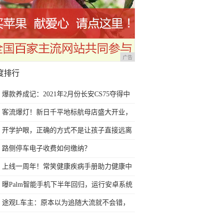
广告
度排行
爆款养成记：2021年2月份长安CS75夺得中
国SUV销量冠军
客流爆灯！新日千平地标航母店盛大开业，
颠覆格局耀目开场！
开学护眼，正确的方式不是让孩子直接远离
电子产品
路侧停车电子收费如何缴纳？
上线一周年！常笑健康疾病手册助力健康中
国
曝Palm智能手机下半年回归，运行安卓系统
途观L车主：原本以为追随大流就不会错，