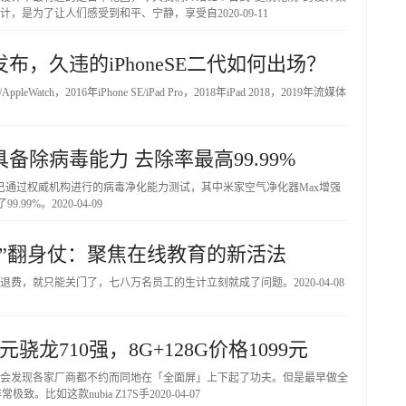
设计，是为了让人们感受到和平、宁静，享受自
2020-09-11
，久违的iPhoneSE二代如何出场？
tch，2016年iPhone SE/iPad Pro，2018年iPad 2018，2019年流媒体
除病毒能力 去除率最高99.99%
已通过权威机构进行的病毒净化能力测试，其中米家空气净化器Max增强
9.99%。
2020-04-09
”翻身仗：聚焦在线教育的新活法
退费，就只能关门了，七八万名员工的生计立刻就成了问题。
2020-04-08
龙710强，8G+128G价格1099元
会发现各家厂商都不约而同地在「全面屏」上下起了功夫。但是最早做全
致。比如这款nubia Z17S手
2020-04-07