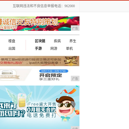
互联网违法和不良信息举报电话：962000
广告
楼盘
区块链
疾病
养生
出国
手游
网游
单机
广告