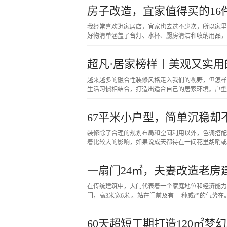
房子改造，宜家值得买的16
我经常喜欢逛家居店，宜家也去过不少次，所以家里
好物清单涵盖了台灯、水杯、厨房清洁和收纳用品，都
超凡·居家榜样丨美观又实
越来越多的融合性装修风格走入我们的视野，但怎样
生活习惯相结合，打造出适合自己的居家环境。户型
67平米小户型，简单沉稳
装修除了合理的规划布局和空间利用以外，色调搭配
着比较大的影响，如果说成天都待在一间花里胡哨或
一扇门24㎡，夫妻改造老房
在传统建筑中，大门代表着一个家庭地位和经济能力
门，高3米宽6米 。站在门前及有 一种威严的气势
60天超短工期打造120㎡