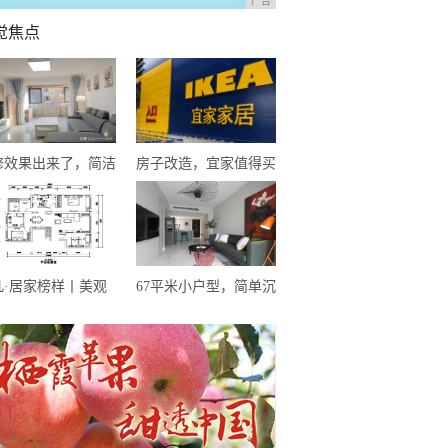
广告
觉焦点
修效果出来了，简洁
房子改造，宜家值得买
家里到处闪着光，这
的16件好物，不超百元
是我心目中的家
凡·居家榜样丨美观
67平米小户型，简单沉
实用的欧式轻奢风，
稳却不失优雅精致，这
福感满满
样的配色太让人惊艳了