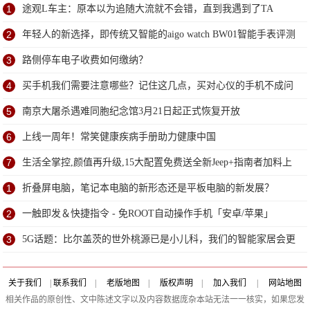
1
途观L车主：原本以为追随大流就不会错，直到我遇到了TA
2
年轻人的新选择，即传统又智能的aigo watch BW01智能手表评测
3
路侧停车电子收费如何缴纳？
4
买手机我们需要注意哪些？记住这几点，买对心仪的手机不成问
题
5
南京大屠杀遇难同胞纪念馆3月21日起正式恢复开放
6
上线一周年！常笑健康疾病手册助力健康中国
7
生活全掌控,颜值再升级,15大配置免费送全新Jeep+指南者加料上
市
1
折叠屏电脑，笔记本电脑的新形态还是平板电脑的新发展？
2
一触即发＆快捷指令 - 免ROOT自动操作手机「安卓/苹果」
3
5G话题：比尔盖茨的世外桃源已是小儿科，我们的智能家居会更
精彩
关于我们
|
联系我们
|
老版地图
|
版权声明
|
加入我们
|
网站地图
相关作品的原创性、文中陈述文字以及内容数据庞杂本站无法一一核实，如果您发