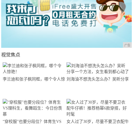
广告
视觉焦点
李兰迪和张子枫同框，哪个令人惊
刘海油不想洗头怎么办？吴昕分享
艳！
一个方法，女生看到都心动了
“穿校服”也要分段位？体育生VS
女人过了30岁，尽量不要卫衣配牛
理科生，看舞蹈生：今日份羡慕
仔裤！推荐杨幂6款穿搭，好时髦