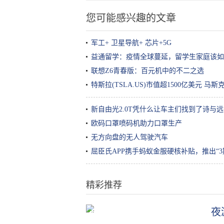
您可能感兴趣的文章
军工+ 卫星导航+ 芯片+5G
益通留学：疫情全球蔓延，留学生家庭该如
联想Z6青春版：百元机中的不二之选
特斯拉(TSLA.US)市值超1500亿美元 
新自由光2.0T凭什么让车主们找到了诗与
欧码口罩喷码机助力口罩生产
无方向盘的无人驾驶汽车
屈臣氏APP携手蚂蚁金服硬核补贴，推出“
精彩推荐
夜
机器人女友，这部纪录片剧透了人