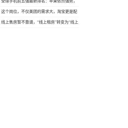
全球手机前五强最新排名：苹果依然强势，
小米后劲十足
这个岗位，不仅美团的需求大，淘宝更是配
置了200多人……
线上售房暂不靠谱，“线上租房”转变为“线上
租房交易”大有可为