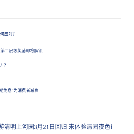
何应对？
马斯克第二层级奖励即将解锁
远方？
3期免息”为消费者减负
游清明上河园3月21日回归 来体验清园夜色最浪漫