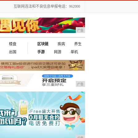
互联网违法和不良信息举报电话：962000
广告
楼盘
区块链
疾病
养生
出国
手游
网游
单机
广告