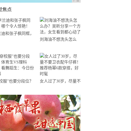
广告
觉焦点
兰迪和张子枫同框，
刘海油不想洗头怎么
个令人惊艳！
办？吴昕分享一个方
法，女生看到都心动了
穿校服”也要分段位？
女人过了30岁，尽量不
育生VS理科生，看
要卫衣配牛仔裤！推荐
蹈生：今日份羡慕
杨幂6款穿搭，好时髦