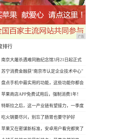
广告
度排行
南京大屠杀遇难同胞纪念馆3月21日起正式
恢复开放
苏宁消费金融获“南京市认定企业技术中心”
称号
盘点手机中最实用的功能，这些功能你都会
用了吗？
苹果商店APP免费试用后，强制消费1年！
我是这样申请退款成功的
特斯拉之后，这一产业链有望接力，一季度
营收盈利均创历史纪录
吃火锅要尽兴，别忘了肠胃也要守护好
苹果又在密谋新标准，安卓用户看完都笑了