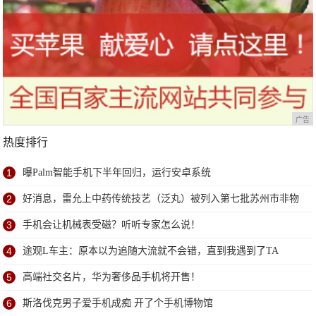
广告
热度排行
1
曝Palm智能手机下半年回归，运行安卓系统
2
好消息，雷允上中药传统技艺（泛丸）被列入第七批苏州市非物
质文化遗产代表性项目名录
3
手机会让机械表受磁？听听专家怎么说！
4
途观L车主：原本以为追随大流就不会错，直到我遇到了TA
5
高端社交名片，华为奢侈品手机将开售！
6
斯洛伐克男子爱手机成痴 开了个手机博物馆