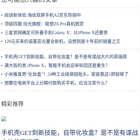
阅读新体验 海信双屏手机A2京东热销中
顶级四摄 炫光旗舰：联想Z6 Pro真机图赏
三星官网确定可折叠手机Galaxy X：比iPhone X还要贵
120元买来的诺基亚古董全新机，没想到是十年前的销量之王
手机壳GET到新技能，自带化妆盒？是不是有谍战大片的高端感
满大街的类 iPhone X，智能手机会迎来轮回还是重生？
小米推直男“化妆盒”！24种工业级铬钼批头，家装靠这1把就够了
想要在电商平台上分期付款购买手机，应当注意什么？
精彩推荐
即将面世的9款手机：2020年的未来智能手机，一定有你需要的
手机壳GET到新技能，自带化妆盒？是不是有谍战