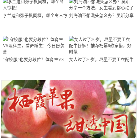
李兰迪和张子枫同框，哪个令人惊
刘海油不想洗头怎么办？吴昕分享
艳！
一个方法，女生看到都心动了
“穿校服”也要分段位？体育生VS
女人过了30岁，尽量不要卫衣配牛
理科生，看舞蹈生：今日份羡慕
仔裤！推荐杨幂6款穿搭，好时髦