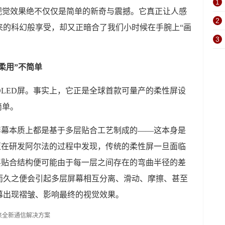
1
视觉效果绝不仅仅是简单的新奇与震撼。它真正让人感
2
来的科幻般享受，却又正暗合了我们小时候在手腕上“画
3
柔用”不简单
LED屏。事实上，它正是全球首款可量产的柔性屏设
简单。
屏幕本质上都是基于多层贴合工艺制成的——这本身是
亚在研发阿尔法的过程中发现，传统的柔性屏一旦面临
多层贴合结构便可能由于每一层之间存在的弯曲半径的差
而久之便会引起多层屏幕相互分离、滑动、摩擦、甚至
幕出现褶皱、影响最终的视觉效果。