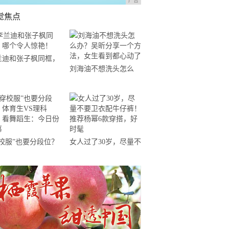
广告
觉焦点
兰迪和张子枫同框，
刘海油不想洗头怎么
个令人惊艳！
办？吴昕分享一个方
法，女生看到都心动了
穿校服”也要分段位？
女人过了30岁，尽量不
育生VS理科生，看
要卫衣配牛仔裤！推荐
蹈生：今日份羡慕
杨幂6款穿搭，好时髦