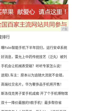
广告
度排行
曝Palm智能手机下半年回归，运行安卓系统
好消息，雷允上中药传统技艺（泛丸）被列
入第七批苏州市非物质文化遗产代表性项目
手机会让机械表受磁？听听专家怎么说！
名录
途观L车主：原本以为追随大流就不会错，
直到我遇到了TA
高端社交名片，华为奢侈品手机将开售！
斯洛伐克男子爱手机成痴 开了个手机博物馆
双十一降价最狠的9款手机！最多帮你省