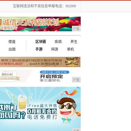
互联网违法和不良信息举报电话：962000
广告
楼盘
区块链
疾病
养生
出国
手游
网游
单机
广告