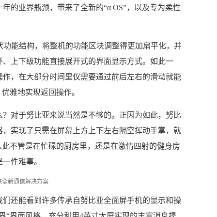
年的业界瓶颈，带来了全新的“α OS”，以及专为柔性
树状功能结构，将整机的功能区块调整得更加扁平化，并
环、上下级功能直接展开式的界面显示方式。如此一
操作，在大部分时间里仅需要通过前后左右的滑动就能
，优雅地实现返回操作。
么？对于努比亚来说当然是不够的。正因为如此，努比
器，实现了只需在屏幕上方上下左右隔空挥动手掌，就
从此不管是在忙碌的厨房里，还是在激情四射的健身房
是一件难事。
我们还能看到许多传承自努比亚全面屏手机的显示和操
界“界面风格，充分利用4英寸大屏实现的丰富消息提