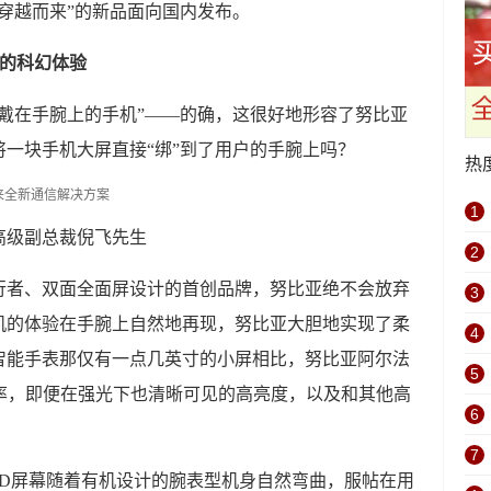
穿越而来”的新品面向国内发布。
有的科幻体验
戴在手腕上的手机”——的确，这很好地形容了努比亚
一块手机大屏直接“绑”到了用户的手腕上吗？
热
1
高级副总裁倪飞先生
2
行者、双面全面屏设计的首创品牌，努比亚绝不会放弃
3
机的体验在手腕上自然地再现，努比亚大胆地实现了柔
4
智能手表那仅有一点几英寸的小屏相比，努比亚阿尔法
5
分辨率，即便在强光下也清晰可见的高亮度，以及和其他高
6
7
ED屏幕随着有机设计的腕表型机身自然弯曲，服帖在用