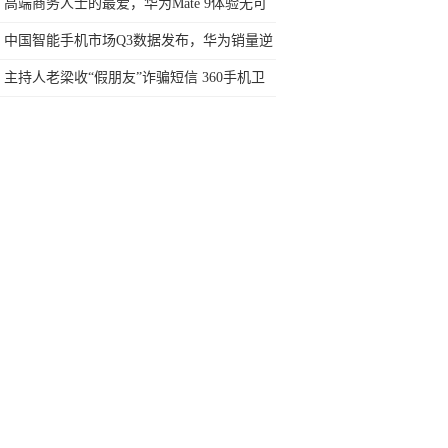
1200元！
高端商务人士的最爱，华为Mate 9体验无可
挑剔
中国智能手机市场Q3数据发布，华为销量逆
势增长，苹果下降28%
主持人老梁收“假朋友”诈骗短信 360手机卫
士全面拦截