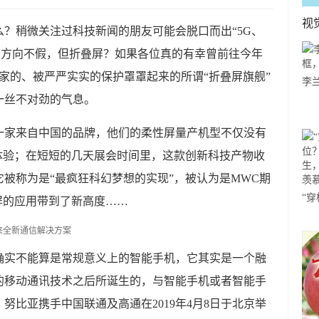
视
什么？稍微关注过科技新闻的朋友可能会脱口而出“5G、
大方向不假，但折叠屏？如果各位真的有幸曾前往今年
家的、被严严实实的保护罩罩起来的所谓“折叠屏旗舰”
李
一丝不对劲的气息。
哪
一家来自中国的品牌，他们的柔性屏量产机型不仅没有
体验；在短短的几天展会时间里，这款创新科技产物收
被称为是“最疯狂科幻梦想的实现”，被认为是MWC期
“
屏的应用带到了新高度……
体
舞
确实不能算是常规意义上的智能手机，它其实是一个融
的移动通讯技术之后所诞生的，与智能手机或者智能手
努比亚携手中国联通及高通在2019年4月8日于北京举