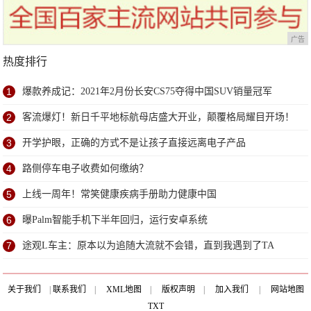
广告
热度排行
1
爆款养成记：2021年2月份长安CS75夺得中国SUV销量冠军
2
客流爆灯！新日千平地标航母店盛大开业，颠覆格局耀目开场！
3
开学护眼，正确的方式不是让孩子直接远离电子产品
4
路侧停车电子收费如何缴纳？
5
上线一周年！常笑健康疾病手册助力健康中国
6
曝Palm智能手机下半年回归，运行安卓系统
7
途观L车主：原本以为追随大流就不会错，直到我遇到了TA
关于我们
|
联系我们
|
XML地图
|
版权声明
|
加入我们
|
网站地图
TXT