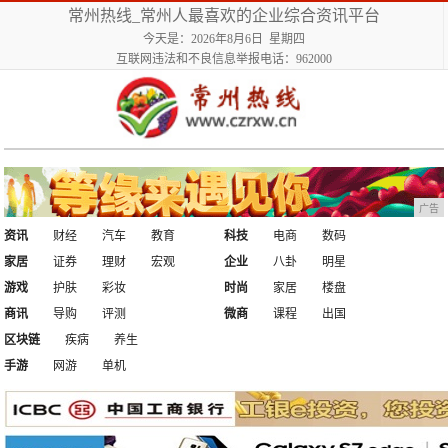
常州热线_常州人最喜欢的企业综合资讯平台
今天是：2026年8月6日 星期四
互联网违法和不良信息举报电话：962000
广告
资讯
财经
汽车
教育
科技
电商
数码
家居
证券
理财
宏观
企业
八卦
明星
游戏
护肤
彩妆
时尚
家居
楼盘
商讯
导购
评测
微商
课程
出国
区块链
疾病
养生
手游
网游
单机