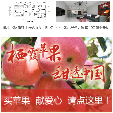
闪着光，这才是我心目中的家
物，不超百元
超凡·居家榜样丨美观又实用的欧
67平米小户型，简单沉稳却不失优
式轻奢风，幸福感满满
雅精致，这样的配色太让人惊艳了