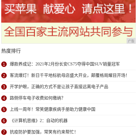
广告
热度排行
1
爆款养成记：2021年2月份长安CS75夺得中国SUV销量冠军
2
客流爆灯！新日千平地标航母店盛大开业，颠覆格局耀目开场！
3
开学护眼，正确的方式不是让孩子直接远离电子产品
4
路侧停车电子收费如何缴纳？
5
上线一周年！常笑健康疾病手册助力健康中国
6
《计算机思维》2：自动的机器
7
抗疫防护要加强，常笑有约来帮忙！