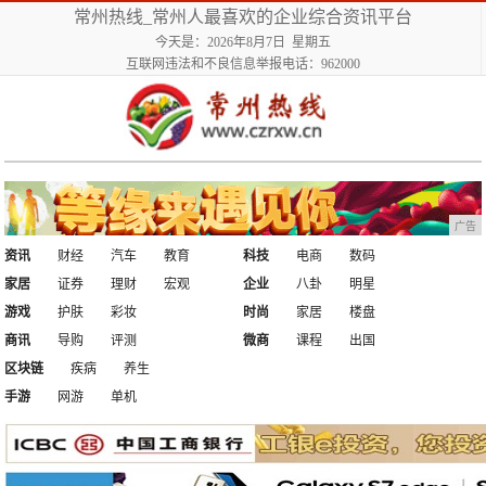
常州热线_常州人最喜欢的企业综合资讯平台
今天是：2026年8月7日 星期五
互联网违法和不良信息举报电话：962000
广告
资讯
财经
汽车
教育
科技
电商
数码
家居
证券
理财
宏观
企业
八卦
明星
游戏
护肤
彩妆
时尚
家居
楼盘
商讯
导购
评测
微商
课程
出国
区块链
疾病
养生
手游
网游
单机