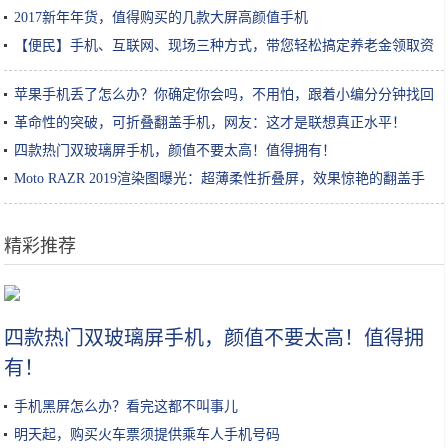
2017新年年货，值得购买的几款大屏高颜值手机
【便民】手机、互联网、现场三种方式，带您轻松搞定养老金领取资
格认证！
苹果手机丢了怎么办？你确定你会吗，不用怕，跟着小编分分钟找回
革命性的突破，可折叠翻盖手机，网友：这才是联想真正水平！
四款热门双玻璃屏手机，颜值不要太高！值得拥有！
Moto RAZR 2019渲染图曝光：超薄柔性折叠屏，效果惊艳的翻盖手
机
精彩推荐
王者荣耀：女刺客“镜”解锁，背景人设一览，两大新英雄建模展示
四款热门双玻璃屏手机，颜值不要太高！值得拥
有！
手机黑屏怎么办？看完这都不叫事儿
明天起，购买火车票须提供乘车人手机号码