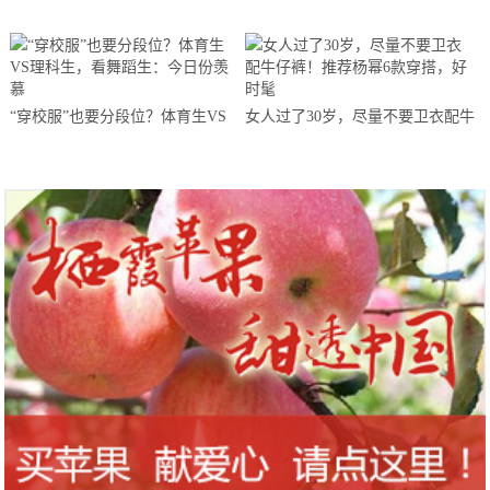
“穿校服”也要分段位？体育生VS
女人过了30岁，尽量不要卫衣配牛
理科生，看舞蹈生：今日份羡慕
仔裤！推荐杨幂6款穿搭，好时髦