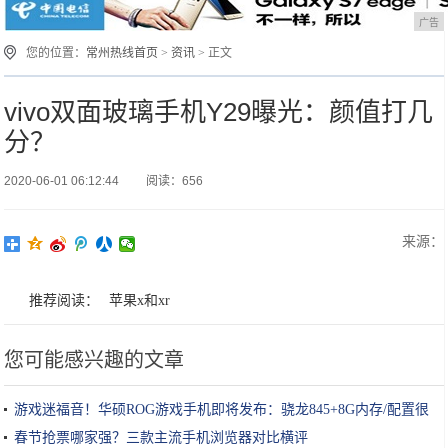
广告
您的位置：
常州热线首页
>
资讯
> 正文
vivo双面玻璃手机Y29曝光：颜值打几
分？
2020-06-01 06:12:44
阅读：656
来源：
推荐阅读：
苹果x和xr
您可能感兴趣的文章
游戏迷福音！华硕ROG游戏手机即将发布：骁龙845+8G内存/配置很
强
春节抢票哪家强？三款主流手机浏览器对比横评