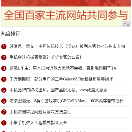
广告
热度排行
1
好消息，雷允上中药传统技艺（泛丸）被列入第七批苏州市非物
质文化遗产代表性项目名录
2
手机会让机械表受磁？听听专家怎么说！
3
途观L车主：原本以为追随大流就不会错，直到我遇到了TA
4
千万别撕膜！部分用户的三星GalaxyZFlip铰链和屏幕损坏
5
手机品牌口碑榜出炉，国产品牌太猛：vivo成最大赢家
6
渲染图曝光：8英寸游戏掌机GPDWINMax，16GB内存自带摇杆
7
手机帝国常见问题及解决方法总汇
1
小米手机进入工程模式指令大全