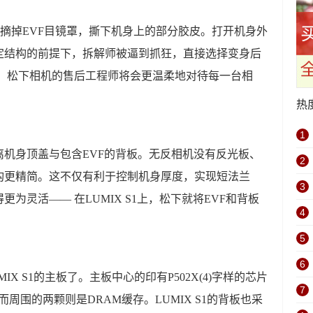
要先摘掉EVF目镜罩，撕下机身上的部分胶皮。打开机身外
定结构的前提下，拆解师被逼到抓狂，直接选择变身后
心，松下相机的售后工程师将会更温柔地对待每一台相
热
1
机身顶盖与包含EVF的背板。无反相机没有反光板、
2
构更精简。这不仅有利于控制机身厚度，实现短法兰
3
为灵活—— 在LUMIX S1上，松下就将EVF和背板
4
5
6
X S1的主板了。主板中心的印有P502X(4)字样的芯片
7
而周围的两颗则是DRAM缓存。LUMIX S1的背板也采