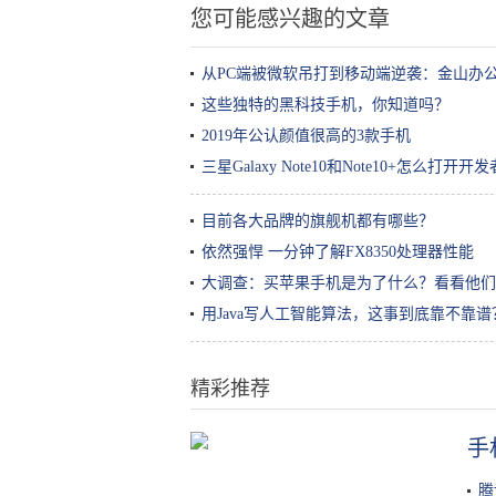
您可能感兴趣的文章
从PC端被微软吊打到移动端逆袭：金山办
这些独特的黑科技手机，你知道吗？
2019年公认颜值很高的3款手机
三星Galaxy Note10和Note10+怎么打
目前各大品牌的旗舰机都有哪些？
依然强悍 一分钟了解FX8350处理器性能
大调查：买苹果手机是为了什么？看看他们
用Java写人工智能算法，这事到底靠不靠谱
精彩推荐
手
OPPO手机不知道的使用技巧，最
后一招专门对付熊孩子！赶紧看过
腾