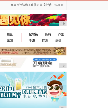
互联网违法和不良信息举报电话：962000
广告
楼盘
区块链
疾病
养生
出国
手游
网游
单机
广告