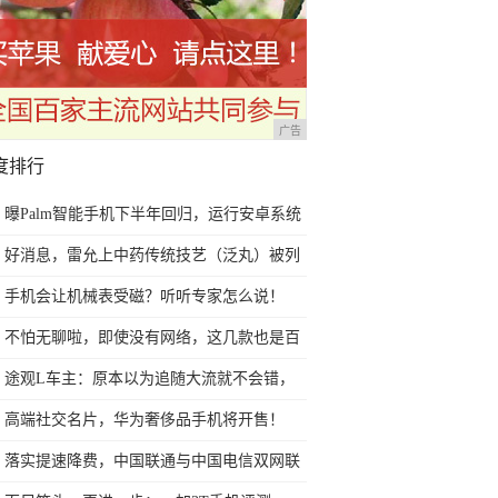
广告
度排行
曝Palm智能手机下半年回归，运行安卓系统
好消息，雷允上中药传统技艺（泛丸）被列
入第七批苏州市非物质文化遗产代表性项目
手机会让机械表受磁？听听专家怎么说！
名录
不怕无聊啦，即使没有网络，这几款也是百
玩不腻的手机单机游戏
途观L车主：原本以为追随大流就不会错，
直到我遇到了TA
高端社交名片，华为奢侈品手机将开售！
落实提速降费，中国联通与中国电信双网联