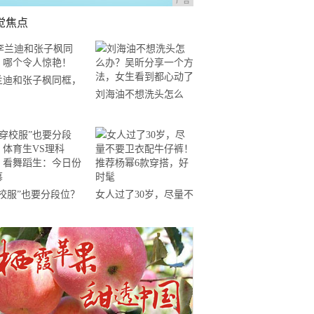
广告
觉焦点
兰迪和张子枫同框，
刘海油不想洗头怎么
个令人惊艳！
办？吴昕分享一个方
法，女生看到都心动了
穿校服”也要分段位？
女人过了30岁，尽量不
育生VS理科生，看
要卫衣配牛仔裤！推荐
蹈生：今日份羡慕
杨幂6款穿搭，好时髦