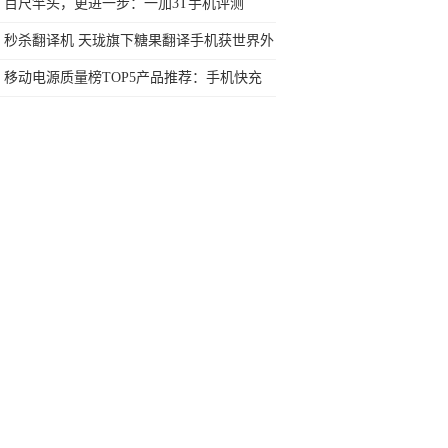
合，推广六模全网通终端
百尺竿头，更进一步：一加3T手机评测
秒杀翻译机 天珑旗下糖果翻译手机获世界外
交官授牌点
移动电源质量榜TOP5产品推荐：手机快充
+无线充电