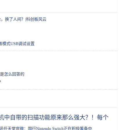
公，换了人间？|科创板风云
开开发者模式USB调试设置
是怎么回答的
？
机中自带的扫描功能原来那么强大？！每个手机都
讯任天堂官微：国行Nintendo Switch正在积极筹备中