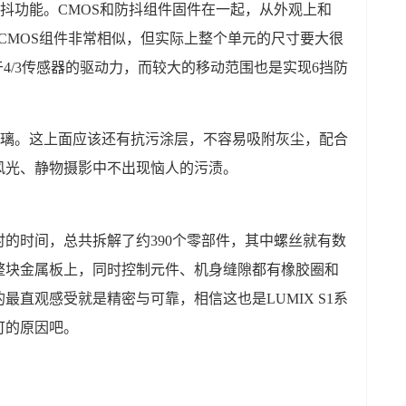
移防抖功能。CMOS和防抖组件固件在一起，从外观上和
机型的CMOS组件非常相似，但实际上整个单元的尺寸要大很
4/3传感器的驱动力，而较大的移动范围也是实现6挡防
保护玻璃。这上面应该还有抗污涂层，不容易吸附灰尘，配合
风光、静物摄影中不出现恼人的污渍。
的时间，总共拆解了约390个零部件，其中螺丝就有数
整块金属板上，同时控制元件、机身缝隙都有橡胶圈和
直观感受就是精密与可靠，相信这也是LUMIX S1系
可的原因吧。