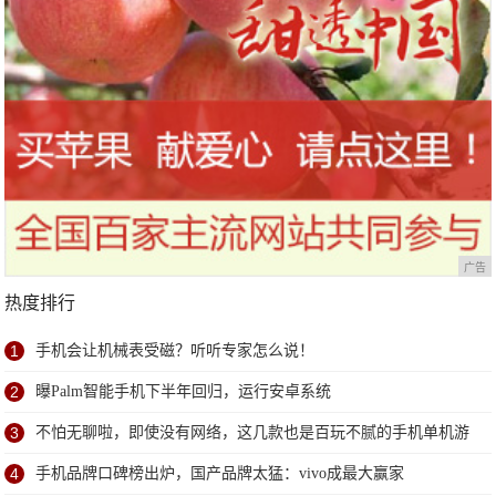
广告
热度排行
1
手机会让机械表受磁？听听专家怎么说！
2
曝Palm智能手机下半年回归，运行安卓系统
3
不怕无聊啦，即使没有网络，这几款也是百玩不腻的手机单机游
戏
4
手机品牌口碑榜出炉，国产品牌太猛：vivo成最大赢家