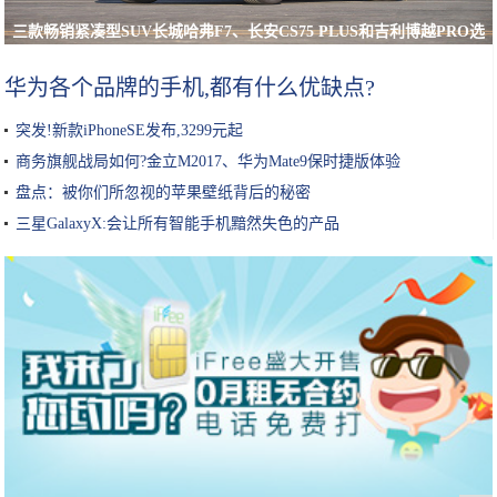
三款畅销紧凑型SUV长城哈弗F7、长安CS75 PLUS和吉利博越PRO选
谁更合适？
华为各个品牌的手机,都有什么优缺点?
突发!新款iPhoneSE发布,3299元起
商务旗舰战局如何?金立M2017、华为Mate9保时捷版体验
盘点：被你们所忽视的苹果壁纸背后的秘密
三星GalaxyX:会让所有智能手机黯然失色的产品