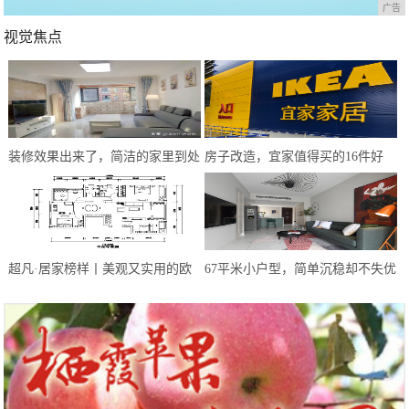
广告
视觉焦点
装修效果出来了，简洁的家里到处
房子改造，宜家值得买的16件好
闪着光，这才是我心目中的家
物，不超百元
超凡·居家榜样丨美观又实用的欧
67平米小户型，简单沉稳却不失优
式轻奢风，幸福感满满
雅精致，这样的配色太让人惊艳了