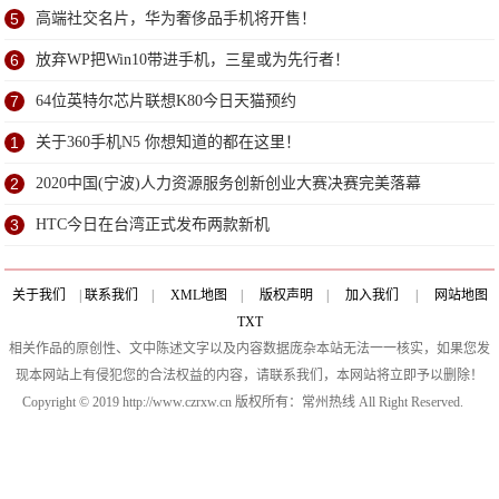
5
高端社交名片，华为奢侈品手机将开售！
6
放弃WP把Win10带进手机，三星或为先行者！
7
64位英特尔芯片联想K80今日天猫预约
1
关于360手机N5 你想知道的都在这里！
2
2020中国(宁波)人力资源服务创新创业大赛决赛完美落幕
3
HTC今日在台湾正式发布两款新机
关于我们
|
联系我们
|
XML地图
|
版权声明
|
加入我们
|
网站地图
TXT
相关作品的原创性、文中陈述文字以及内容数据庞杂本站无法一一核实，如果您发
现本网站上有侵犯您的合法权益的内容，请联系我们，本网站将立即予以删除！
Copyright © 2019 http://www.czrxw.cn 版权所有：常州热线 All Right Reserved.