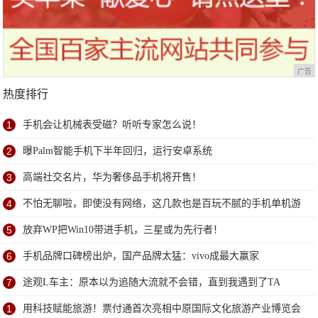
广告
热度排行
1
手机会让机械表受磁？听听专家怎么说！
2
曝Palm智能手机下半年回归，运行安卓系统
3
高端社交名片，华为奢侈品手机将开售！
4
不怕无聊啦，即使没有网络，这几款也是百玩不腻的手机单机游
戏
5
放弃WP把Win10带进手机，三星或为先行者！
6
手机品牌口碑榜出炉，国产品牌太猛：vivo成最大赢家
7
途观L车主：原本以为追随大流就不会错，直到我遇到了TA
1
用科技赋能旅游！票付通首次亮相中原国际文化旅游产业博览会