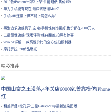
2019款iPodtouch悄然上架!性能翻倍,售价159
华为手机能有现在,最应该感谢Mate7
手机wifi连接上但不能上网怎么办?
再别追求旗舰机了,这3款手机性价比更好,售价都在2000元以
三星领世旗舰8现场评测:经典翻盖,拍照有惊喜
vivo S1详解 一款高性价比的全方位拍照利器
摩托罗拉P30新品曝光
精彩推荐
每次都怪造型师，啥时候反思一下当代女明星的颜值？
中国山寨之王没落,4年关店6000家,曾靠模仿iPhone
红
翻盖折叠+挖孔屏:三星GalaxyZFlip最新渲染图曝