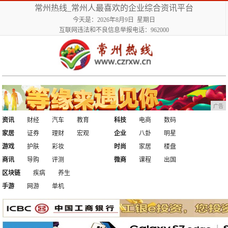
常州热线_常州人最喜欢的企业综合资讯平台
今天是：2026年8月9日 星期日
互联网违法和不良信息举报电话：962000
广告
资讯
财经
汽车
教育
科技
电商
数码
家居
证券
理财
宏观
企业
八卦
明星
游戏
护肤
彩妆
时尚
家居
楼盘
商讯
导购
评测
微商
课程
出国
区块链
疾病
养生
手游
网游
单机