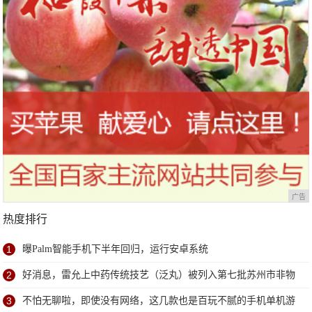
广告
热度排行
1
曝Palm智能手机下半年回归，运行安卓系统
2
好消息，雷允上中药传统技艺（泛丸）被列入第七批苏州市非物
质文化遗产代表性项目名录
3
不怕无聊啦，即使没有网络，这几款也是百玩不腻的手机单机游