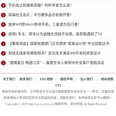
戏
4
手机会让机械表受磁？听听专家怎么说！
5
高端社交名片，华为奢侈品手机将开售！
6
放弃WP把Win10带进手机，三星或为先行者！
7
途观L车主：原本以为追随大流就不会错，直到我遇到了TA
1
【重磅消息】国家权威部门正式颁发“家居设计师”专业技能证书
2
有线无线各有哪些特点？定位技术满足400平米的房型设计
3
“激情夏日 畅游江苏” —富德生命人寿常州中支客户游园活动
关于我们
|
联系我们
|
XML地图
|
版权声明
|
加入我们
|
网站地图
TXT
相关作品的原创性、文中陈述文字以及内容数据庞杂本站无法一一核实，如果您发
现本网站上有侵犯您的合法权益的内容，请联系我们，本网站将立即予以删除！
Copyright © 2019 http://www.czrxw.cn 版权所有：常州热线 All Right Reserved.