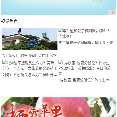
广告
视觉焦点
李兰迪和张子枫同框，哪个令人惊
艳！
“江南水王”洞庭山如何突围千亿饮
用水市场？
刘海油不想洗头怎么办？吴昕分享
“穿校服”也要分段位？体育生VS
一个方法，女生看到都心动了
理科生，看舞蹈生：今日份羡慕