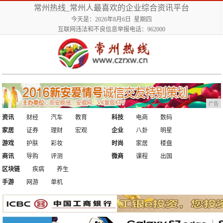
常州热线_常州人最喜欢的企业综合资讯平台
今天是：2026年8月6日 星期四
互联网违法和不良信息举报电话：962000
广告
资讯
财经
汽车
教育
科技
电商
数码
家居
证券
理财
宏观
企业
八卦
明星
游戏
护肤
彩妆
时尚
家居
楼盘
商讯
导购
评测
微商
课程
出国
区块链
疾病
养生
手游
网游
单机