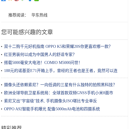
推荐阅读：
华东热线
您可能感兴趣的文章
双十二购千元好机指南 OPPO K5和荣耀20S你更喜欢哪一款？
红豆男装何以成为中国男人的舒适专家？
搭载5000毫安大电池！COMIO M5000问世！
188元的诺基亚E71开箱上手，曾经的王者也是王者，竟然可以连
WiFi
摄像头还依赖索尼？一向低调的三星有什么独特的拍照黑科技？
欧洲全球导航卫星系统局：全球首款双频GNSS手机小米8面市
索尼又出“宇宙级”技术, 手机摄像头ISO堪比专业单反
OPPO A92智能手机曝光 配备5000mAh电池和四摄系统
精彩推荐