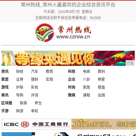
常州热线_常州人最喜欢的企业综合资讯平台
今天是：2026年8月7日 星期五
互联网违法和不良信息举报电话：962000
广告
资讯
财经
汽车
教育
科技
电商
数码
家居
证券
理财
宏观
企业
八卦
明星
游戏
护肤
彩妆
时尚
家居
楼盘
商讯
导购
评测
微商
课程
出国
区块链
疾病
养生
手游
网游
单机