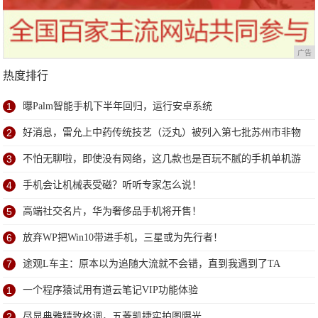
广告
热度排行
1
曝Palm智能手机下半年回归，运行安卓系统
2
好消息，雷允上中药传统技艺（泛丸）被列入第七批苏州市非物
质文化遗产代表性项目名录
3
不怕无聊啦，即使没有网络，这几款也是百玩不腻的手机单机游
戏
4
手机会让机械表受磁？听听专家怎么说！
5
高端社交名片，华为奢侈品手机将开售！
6
放弃WP把Win10带进手机，三星或为先行者！
7
途观L车主：原本以为追随大流就不会错，直到我遇到了TA
1
一个程序猿试用有道云笔记VIP功能体验
2
尽显典雅精致格调，五菱凯捷实拍图曝光