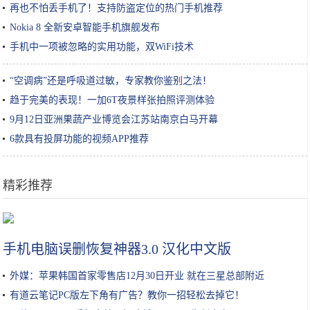
再也不怕丢手机了！支持防盗定位的热门手机推荐
Nokia 8 全新安卓智能手机旗舰发布
手机中一项被忽略的实用功能，双WiFi技术
“空调病”还是呼吸道过敏，专家教你鉴别之法！
趋于完美的表现！一加6T夜景样张拍照评测体验
9月12日亚洲果蔬产业博览会江苏站南京白马开幕
6款具有投屏功能的视频APP推荐
精彩推荐
智能猫眼哪家好 支持国货当然最好
手机电脑误删恢复神器3.0 汉化中文版
外媒：苹果韩国首家零售店12月30日开业 就在三星总部附近
有道云笔记PC版左下角有广告？教你一招轻松去掉它！