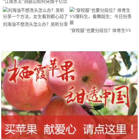
“江南水王”洞庭山如何突围千亿饮
用水市场？
刘海油不想洗头怎么办？吴昕分享
“穿校服”也要分段位？体育生VS
一个方法，女生看到都心动了
理科生，看舞蹈生：今日份羡慕