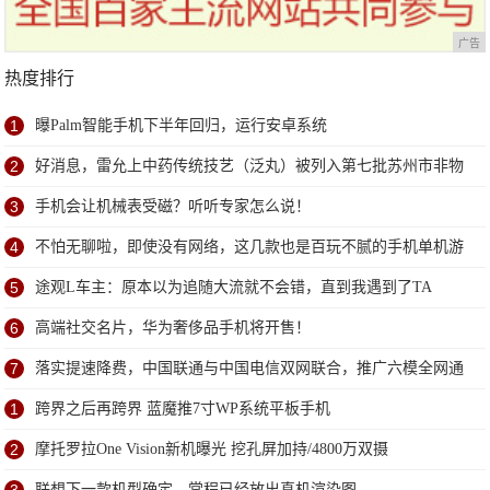
广告
热度排行
1
曝Palm智能手机下半年回归，运行安卓系统
2
好消息，雷允上中药传统技艺（泛丸）被列入第七批苏州市非物
质文化遗产代表性项目名录
3
手机会让机械表受磁？听听专家怎么说！
4
不怕无聊啦，即使没有网络，这几款也是百玩不腻的手机单机游
戏
5
途观L车主：原本以为追随大流就不会错，直到我遇到了TA
6
高端社交名片，华为奢侈品手机将开售！
7
落实提速降费，中国联通与中国电信双网联合，推广六模全网通
终端
1
跨界之后再跨界 蓝魔推7寸WP系统平板手机
2
摩托罗拉One Vision新机曝光 挖孔屏加持/4800万双摄
联想下一款机型确定，常程已经放出真机渲染图