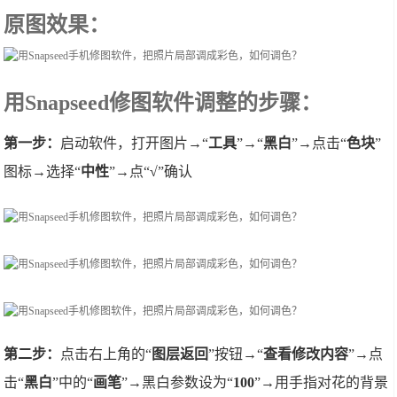
原图效果：
用Snapseed修图软件调整的步骤：
第一步：
启动软件，打开图片→“
工具
”→“
黑白
”→点击“
色块
”
图标→选择“
中性
”→点“
√
”确认
第二步：
点击右上角的“
图层返回
”按钮→“
查看修改内容
”→点
击“
黑白
”中的“
画笔
”→黑白参数设为“
100
”→用手指对花的背景