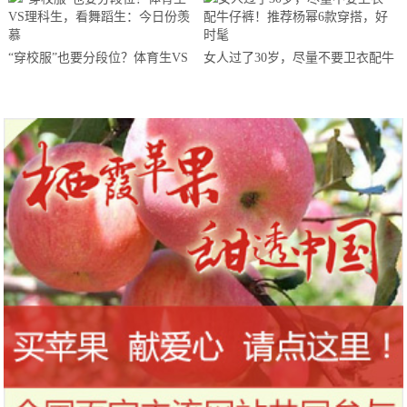
“穿校服”也要分段位？体育生VS
女人过了30岁，尽量不要卫衣配牛
理科生，看舞蹈生：今日份羡慕
仔裤！推荐杨幂6款穿搭，好时髦