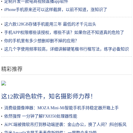
定制开发一款电商视频直播app软件
iPhone手机原来还可以这样截屏，以前不知道，涨知识了
这六款128GB存储手机能用三年 最低的才千元出头
手机APP权限哪些该授权，哪些不该？如果你还不知道真的危险了
你的手机里有多少想删却删不掉的应用？
这几个字使用频率较高，详细讲解硬笔楷书行楷写法，练字必备知识
精彩推荐
每次都怪造型师，啥时候反思一下当代女明星的颜值？
这12款调色软件，知名摄影师力荐！
消费级摄像神器：MOZA Mini-Mi智能手机手持稳定器开箱上手
依然强悍 一分钟了解FX8350处理器性能
从PC端被微软吊打到移动端逆袭：金山办公，换了人间？|科创板风
云
华米Amazfit方屏手表表盘新特性：一屏整合多功能