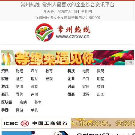
常州热线_常州人最喜欢的企业综合资讯平台
今天是：2026年8月6日 星期四
互联网违法和不良信息举报电话：962000
广告
资讯
财经
汽车
教育
科技
电商
数码
家居
证券
理财
宏观
企业
八卦
明星
游戏
护肤
彩妆
时尚
家居
楼盘
商讯
导购
评测
微商
课程
出国
区块链
疾病
养生
手游
网游
单机