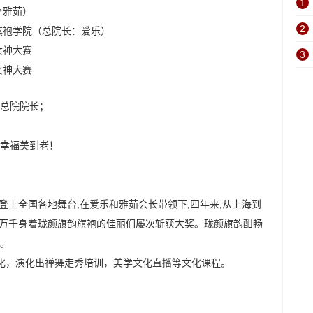
1
李雅茹）
2
旗袍学院（总院长：爱乐）
女神大赛
3
女神大赛
总院院长
；
！
幸福美到老！
续登上全国各地舞台,在爱乐和雅茹会长带领下,四年来,从上海到
州,万千身着珑颜旗韵旗袍的佳丽们屡次斩获大奖。珑颜旗韵酣畅
。
化，演化出禅舞走秀培训，美学文化直播等文化课程。