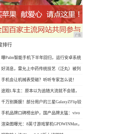
广告
度排行
曝Palm智能手机下半年回归，运行安卓系统
好消息，雷允上中药传统技艺（泛丸）被列
入第七批苏州市非物质文化遗产代表性项目
手机会让机械表受磁？听听专家怎么说！
名录
途观L车主：原本以为追随大流就不会错，
直到我遇到了TA
千万别撕膜！部分用户的三星GalaxyZFlip铰
链和屏幕损坏
手机品牌口碑榜出炉，国产品牌太猛：vivo
成最大赢家
渲染图曝光：8英寸游戏掌机GPDWINMax，