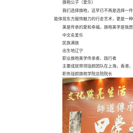
旗袍公子（爱乐）
我们选择旗袍，这早已不再是选择
一件
能
体现东方
服饰
魅力的行走艺术，更是一种
美是传承的愛和幸福
，
旗袍美学是我愿
中文名
爱乐
民族
满族
出生地
辽宁
职业
旗袍美学传承者、践行者
主要成就
带领珑颜团队在上海，香港，
职务
珑颜旗袍学院总院院长