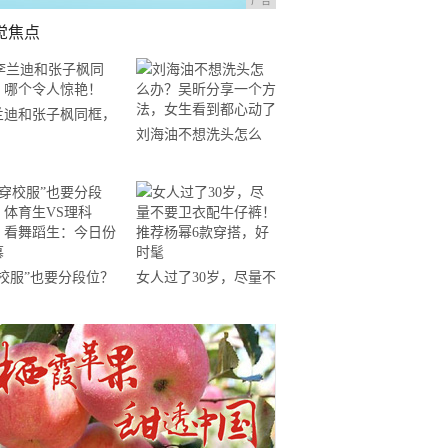
广告
觉焦点
兰迪和张子枫同框，
刘海油不想洗头怎么
个令人惊艳！
办？吴昕分享一个方
法，女生看到都心动了
穿校服”也要分段位？
女人过了30岁，尽量不
育生VS理科生，看
要卫衣配牛仔裤！推荐
蹈生：今日份羡慕
杨幂6款穿搭，好时髦