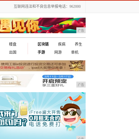
互联网违法和不良信息举报电话：962000
广告
楼盘
区块链
疾病
养生
出国
手游
网游
单机
广告