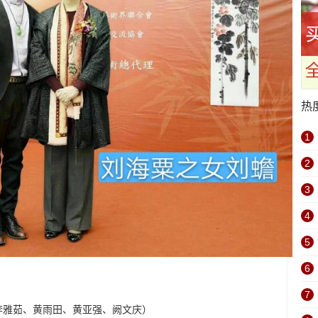
热
1
2
3
4
5
6
7
、李雅茹、黄雨田、黄亚强、阙文庆）