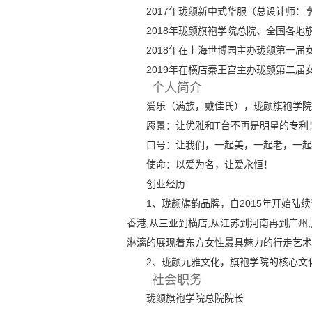
2017年珑颜新中式华服（总设计师：
2018年珑颜旗袍学院总院、全国各地
2018年在上海世博园主办珑颜第一届
2019年在横店秦王宫主办珑颜第二届
个人简介
爱乐
（
满族，戴佳氏
），
珑颜旗袍学院
愿景：让优雅和T台不再是明星的专利
口号：让我们，一起美，一起老，一起
使命：
以爱为名，让爱永恒！
创业经历
1、珑颜旗韵品牌，自2015年开始陆
香港,从三亚到横店,从江苏到河南再到广
淋漓的展现着
东方女性最具魅力的行走艺术
2、珑颜九雅文化，旗袍学院的核心文
社会职务
珑颜旗袍学院总院院长