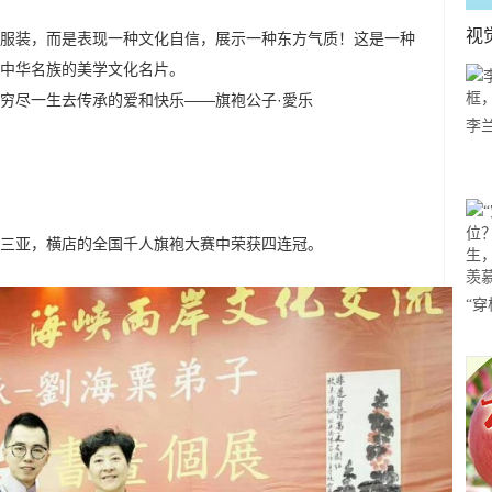
视
服装，而是
表现
一种文化自信，
展示
一种
东方
气质！
这
是一种
中华名族的
美学
文化
名片
。
穷尽一生去传承的爱和快乐
——
旗袍公子·
愛乐
李
哪
三亚，横店的全国千人旗袍大赛中荣获四连冠。
“
体
舞