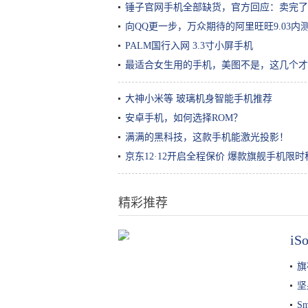
锤子官网手机全部缺货，官方回应：卖完了
向QQ更一步，万众期待的阿里旺旺9.03
PALM国行入网 3.3寸小屏手机
最适合女生用的手机，美图不是，这几个才
大神小米等 玻璃机身智能手机推荐
安卓手机，如何选择ROM？
满满的黑科技，这款手机能激光投影！
京东12·12开启全程保价 爆款旗舰手机限时
精彩推荐
i
三分长相，七分发型，不管你信不
信，反正我信了
​
坚
S