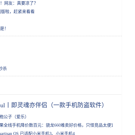
！网友：真要凉了？
内测版啦，赶紧来看看
是！
秒杀
Soul丨即灵魂亦伴侣（一款手机防盗软件）
旗袍公子（爱乐）
果全线手机降价数百元：骁龙660难卖好价格，只怪竞品太便宜
martisan OS 已适配小米手机3、小米手机4