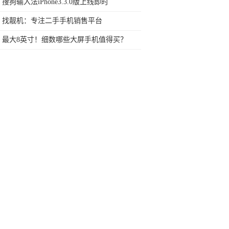
16GB内存自带摇杆
搜狗输入法iPhone3.3.0版上线即时
找靓机：专注二手手机销售平台
最大8英寸！细数哪些大屏手机值得买？