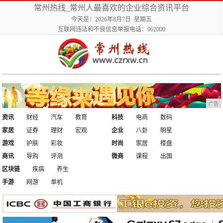
常州热线_常州人最喜欢的企业综合资讯平台
今天是：2026年8月7日 星期五
互联网违法和不良信息举报电话：962000
广告
资讯
财经
汽车
教育
科技
电商
数码
家居
证券
理财
宏观
企业
八卦
明星
游戏
护肤
彩妆
时尚
家居
楼盘
商讯
导购
评测
微商
课程
出国
区块链
疾病
养生
手游
网游
单机