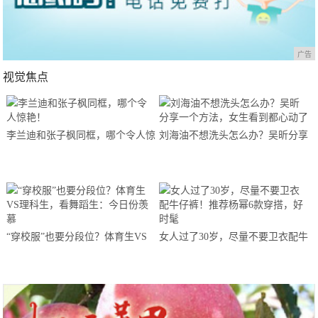
广告
视觉焦点
李兰迪和张子枫同框，哪个令人惊
刘海油不想洗头怎么办？吴昕分享
艳！
一个方法，女生看到都心动了
“穿校服”也要分段位？体育生VS
女人过了30岁，尽量不要卫衣配牛
理科生，看舞蹈生：今日份羡慕
仔裤！推荐杨幂6款穿搭，好时髦