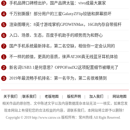
3
手机品牌口碑榜出炉，国产品牌太猛：vivo成最大赢家
4
千万别撕膜！部分用户的三星GalaxyZFlip铰链和屏幕损坏
5
渲染图曝光：8英寸游戏掌机GPDWINMax，16GB内存自带摇杆
6
入口、场景、生态，百度手机助手的顺势而为和野心
7
国产手机系统最新排名，第二名空缺，相信你一定会认同的
1
不一样的颜值，更高的音质，徕声AT200真无线蓝牙耳机体验
2
新名词USB3.1是何意思？OPPOFindX2这项配置细节被曝光了
3
2019年最流畅手机排名：第一名华为，第二名很难猜到
关于我们
|
联系我们
|
老版地图
|
版权声明
|
加入我们
|
网站地图
相关作品的原创性、文中陈述文字以及内容数据庞杂本站无法一一核实，如果您发
现本网站上有侵犯您的合法权益的内容，请联系我们，本网站将立即予以删除！
Copyright © 2019 http://www.czrxw.cn 版权所有：常州热线 All Right Reserved.