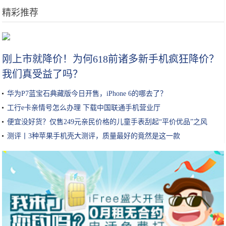
精彩推荐
《战争艺术》凛冬节：圣诞星主播招募倒计时
刚上市就降价！为何618前诸多新手机疯狂降价？
我们真受益了吗？
华为P7蓝宝石典藏版今日开售，iPhone 6的哪去了？
工行e卡亲情号怎么办理 下载中国联通手机营业厅
便宜没好货？仅售249元亲民价格的儿童手表刮起“平价优品”之风
测评丨3种苹果手机壳大测评，质量最好的竟然是这一款