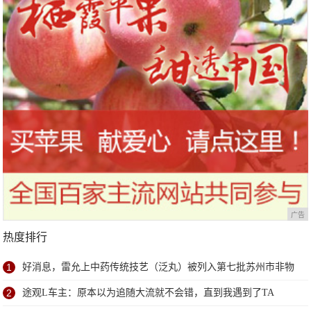
广告
热度排行
1
好消息，雷允上中药传统技艺（泛丸）被列入第七批苏州市非物
质文化遗产代表性项目名录
2
途观L车主：原本以为追随大流就不会错，直到我遇到了TA