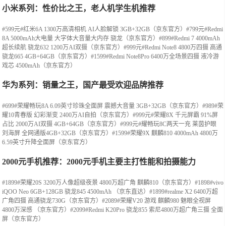
小米系列：性价比之王，老人机学生机推荐
#599元#红米6A 1300万高清相机 AI人脸解锁 3GB+32GB（京东官方）#799元#Redmi
8A 5000mAh大电量 大字体大音量大内存 骁龙（京东官方）#899#Redmi 7 4000mAh
超长续航 骁龙632 1200万AI双摄（京东官方）#999元#Redmi Note8 4800万四摄 高通
骁龙665 4GB+64GB（京东官方）#1599#Redmi Note8Pro 6400万全场景四摄 液冷游
戏芯 4500mAh（京东官方）
华为系列：销量之王，国产最受欢迎品牌推荐
#699#荣耀畅玩8A 6.09英寸珍珠全面屏 震撼大音量 3GB+32GB（京东官方）#989#荣
耀10青春版 幻彩渐变 2400万AI自拍（京东官方）#999元#荣耀8X 千元屏霸 91%屏
占比 2000万AI双摄 4GB+64GB（京东官方）#999元#耀畅玩8C两天一充 莱茵护眼
刘海屏 全网通版4GB+32GB（京东官方）#1599#荣耀9X 麒麟810 4000mAh 4800万
6.59英寸升降全面屏（京东官方）
2000元手机推荐：2000元手机主要主打性能和拍摄能力
#1899#荣耀20S 3200万人像超级夜景 4800万超广角 麒麟810（京东官方）#1898#vivo
iQOO Neo 6GB+128GB 骁龙845 4500mAh （京东直达）#1899#realme X2 6400万超
广角四摄 高通骁龙730G（京东官方）#2089#荣耀V20 游戏 麒麟980 魅眼全视屏
4800万深感 （京东官方）#2099#Redmi K20Pro 骁龙855 索尼4800万超广角三摄 全面
屏（京东官方）