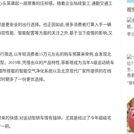
人心头笼罩起一层厚重的压抑感。随着企业陆续复工,通勤交通工
视
然是更安全的出行选择。也正因如此,很多消费者打算入手一辆
操控性能、智能配置等方面的关注之外,基于当下疫情的影响,又
李
哪
行筛选,以年轻消费者15万元左右的购车预算来举例,会发现北
。2019年,凭借出众的产品特性,菲斯塔成为当年A级运动轿车
斯塔所搭载的智能空气净化系统以及北京现代厂家所提供的在线
常时期多了一份更优选择。
“
体
舞
情带来的快感,对运动型轿车情有独钟。尤其是经过了今年超级宅
”一把。