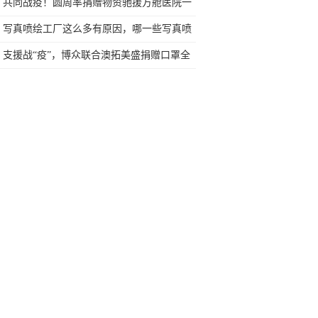
开启“最强跨年夜”
共同战疫！圆周率捐赠物资驰援方舱医院一
线报道
写真喷绘工厂这么多有原因，哪一些写真喷
绘厂商好 -珠海喷绘力奇
支援战“疫”，博众联合澳拓美盛捐赠口罩全
自动设备解决方案