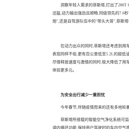
洞察年轻人需求的菲斯塔,打出了280T
迅猛,动力输出强劲且顺畅,同级领先的7.
炮”,还是自驾游队伍中的“带头大哥”,菲
在动力出众的同时,菲斯塔还考虑到用车
表现同样不俗,更有百公里低至5.2L的超低
尽情释放速度与激情的同时,极大降低了用车
体验更多元。
为安全出行减少一重担忧
今年春节,伴随疫情而来的还有多地轮
菲斯塔所搭载的智能空气净化系统可监
调内循环功能,保持用户驾驶时的车内空气质