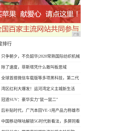
广告
度排行
只争朝夕，不负韶华|2020常熟国际纺织机械
展诚邀您参与!
除了速度，菲斯塔凭什么敢叫板思域
全球首搭微信车载版等多项黑科技，第二代
传祺GS4备受热捧！
湾区红利大爆发！运河湾定义主城新生活
冠道SUV：豪华实力“鼠一鼠二”
后补贴时代，广汽本田VE-1用产品力称雄市
场
中国移动咪咕解锁5G时代新看法，多屏同看