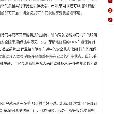
1
内空气质量实时保持在最佳状态。此外,菲斯塔还可以通过智能
2
门前即可开启车辆空调,打开车门就能享受到舒适环境。
3
出行同样离不开智能科技的加持。辅助驾驶功能如同汽车的眼睛
的安全隐患,确保途中万无一失。菲斯塔搭载的LKA车道保持辅
C自适应系统,全程监控车辆在车道中的安全状态,根据行车间距做
就主动介入驾驶,确保车辆始终保持在安全的行车状态。此外,菲
驶提醒、盲区监测系统等九大辅助驾驶技术,在多种复杂的道路
不出户就有新车在手,那当然再好不过。北京现代推出了“在线订
购新车,即可享受送车上门、代办保险、代办上牌等服务,更有购