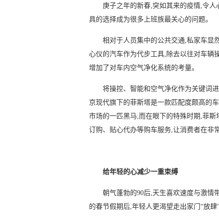
庚子之年的新春,突如其来的疫情,令
具的选择成为很多上班族最关心的问题。
相对于人员集中的公共交通,私家车显
心仪的汽车作为代步工具,除去以往对车辆
增加了对车内空气净化系统的考量。
将操控、智能和空气净化作为关键词进
京现代旗下的菲斯塔是一款匹配度颇高的车型
市场的一匹黑马;而在眼下的特殊时期,菲
订购、贴心代办等购车服务,让消费者在非
给年轻的心减少一重束缚
朝气蓬勃的90后,天生喜欢速度与激
的春节假期后,年轻人更渴望走出家门“放肆