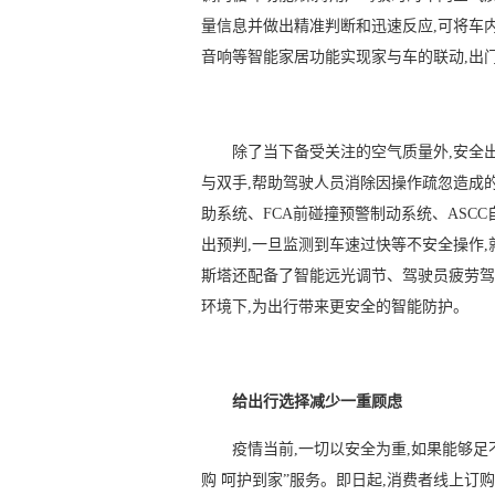
量信息并做出精准判断和迅速反应,可将车
音响等智能家居功能实现家与车的联动,出
除了当下备受关注的空气质量外,安全
与双手,帮助驾驶人员消除因操作疏忽造成
助系统、FCA前碰撞预警制动系统、ASC
出预判,一旦监测到车速过快等不安全操作,
斯塔还配备了智能远光调节、驾驶员疲劳驾
环境下,为出行带来更安全的智能防护。
给出行选择减少一重顾虑
疫情当前,一切以安全为重,如果能够足
购 呵护到家”服务。即日起,消费者线上订