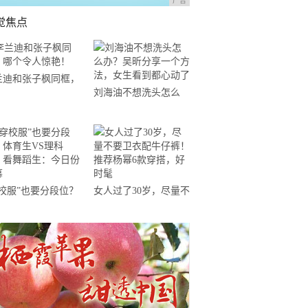
广告
觉焦点
兰迪和张子枫同框，
刘海油不想洗头怎么
个令人惊艳！
办？吴昕分享一个方
法，女生看到都心动了
穿校服”也要分段位？
女人过了30岁，尽量不
育生VS理科生，看
要卫衣配牛仔裤！推荐
蹈生：今日份羡慕
杨幂6款穿搭，好时髦