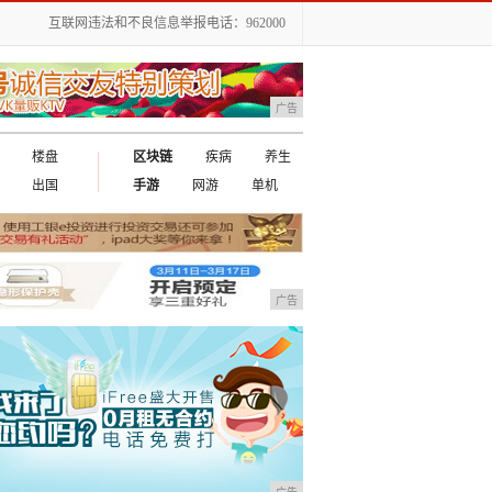
互联网违法和不良信息举报电话：962000
广告
楼盘
区块链
疾病
养生
出国
手游
网游
单机
广告