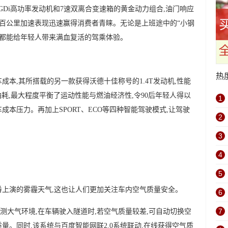
 GDi高功率发动机和7速双离合变速箱的黄金动力组合,油门响应
6秒百公里加速表现迅速赢得消费者青睐。无论是上班途中的“小钢
斯塔都能给年轻人带来满血复活的驾乘体验。
热
成本,其所搭载的另一款获得沃德十佳称号的1.4T发动机,性能
油耗,最大程度平衡了运动性能与燃油经济性,令90后年轻人得以
1
成本压力。再加上SPORT、ECO等四种智能驾驶模式,让驾驶
2
3
4
5
番上演的雾霾天气,这也让人们更加关注车内空气质量安全。
6
7
测大气环境,在车辆驶入隧道时,若空气质量较差,可自动切换空
量。同时,该系统与百度智能网联2.0系统联动,在线获得空气质