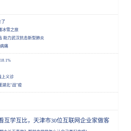
住了
大疆冰雪之旅
品 助力武汉抗击新型肺炎
病痛
8.1%
线上义诊
湖北“战”疫
看互学互比，天津市30位互联网企业家做客拾起卖