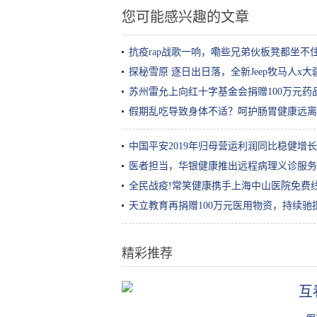
您可能感兴趣的文章
抗疫rap战歌一响，嘞些兄弟伙板凳都坐不
探秘雪原 逐日出日落，全新Jeep牧马人x
苏州雷允上向红十字基金会捐赠100万元药
假期乱吃导致身体不适？呵护肠胃健康远离
中国平安2019年归母营运利润同比稳健增长1
医者担当，华银健康推出远程病理义诊服务
全民战疫!常笑健康携手上海中山医院免费
天立教育再捐赠100万元医用物资，持续驰援
精彩推荐
互
你还记得《极品飞车：保时捷之
旅》吗？我体验了一次真实版本