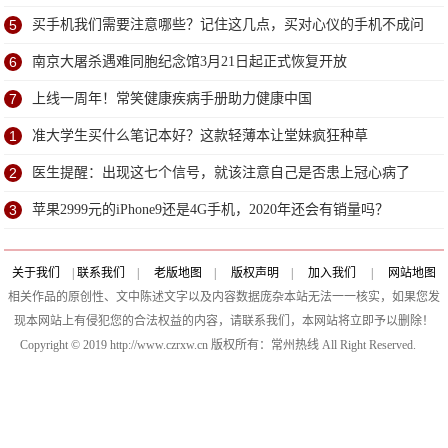
题
5
买手机我们需要注意哪些？记住这几点，买对心仪的手机不成问
题
6
南京大屠杀遇难同胞纪念馆3月21日起正式恢复开放
7
上线一周年！常笑健康疾病手册助力健康中国
1
准大学生买什么笔记本好？这款轻薄本让堂妹疯狂种草
2
医生提醒：出现这七个信号，就该注意自己是否患上冠心病了
3
苹果2999元的iPhone9还是4G手机，2020年还会有销量吗？
关于我们
|
联系我们
|
老版地图
|
版权声明
|
加入我们
|
网站地图
相关作品的原创性、文中陈述文字以及内容数据庞杂本站无法一一核实，如果您发
现本网站上有侵犯您的合法权益的内容，请联系我们，本网站将立即予以删除！
Copyright © 2019 http://www.czrxw.cn 版权所有：常州热线 All Right Reserved.