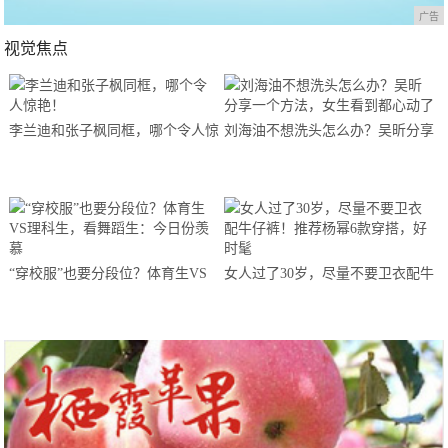
广告
视觉焦点
李兰迪和张子枫同框，哪个令人惊
刘海油不想洗头怎么办？吴昕分享
艳！
一个方法，女生看到都心动了
“穿校服”也要分段位？体育生VS
女人过了30岁，尽量不要卫衣配牛
理科生，看舞蹈生：今日份羡慕
仔裤！推荐杨幂6款穿搭，好时髦