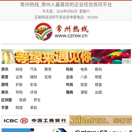
常州热线_常州人最喜欢的企业综合资讯平台
今天是：2026年8月8日 星期六
互联网违法和不良信息举报电话：962000
广告
资讯
财经
汽车
教育
科技
电商
数码
家居
证券
理财
宏观
企业
八卦
明星
游戏
护肤
彩妆
时尚
家居
楼盘
商讯
导购
评测
微商
课程
出国
区块链
疾病
养生
手游
网游
单机