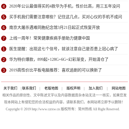
4
2020年公认最值得买的4款华为手机，性价比高，用三五年没问
题
5
买手机我们需要注意哪些？记住这几点，买对心仪的手机不成问
题
6
南京大屠杀遇难同胞纪念馆3月21日起正式恢复开放
7
上线一周年！常笑健康疾病手册助力健康中国
1
医生提醒：出现这七个信号，就该注意自己是否患上冠心病了
2
华为特价爆款，899起+128G+6G+幻彩渐变，开始清仓了
3
2019高性价比平板电脑推荐：喜欢追剧的可以换新了
关于我们
|
联系我们
|
老版地图
|
版权声明
|
加入我们
|
网站地图
相关作品的原创性、文中陈述文字以及内容数据庞杂本站无法一一核实，如果您发
现本网站上有侵犯您的合法权益的内容，请联系我们，本网站将立即予以删除！
Copyright © 2019 http://www.czrxw.cn 版权所有：常州热线 All Right Reserved.