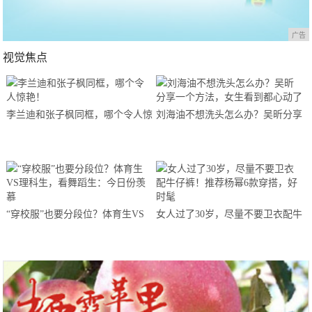
广告
视觉焦点
李兰迪和张子枫同框，哪个令人惊
刘海油不想洗头怎么办？吴昕分享
艳！
一个方法，女生看到都心动了
“穿校服”也要分段位？体育生VS
女人过了30岁，尽量不要卫衣配牛
理科生，看舞蹈生：今日份羡慕
仔裤！推荐杨幂6款穿搭，好时髦