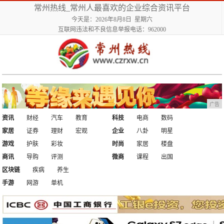
常州热线_常州人最喜欢的企业综合资讯平台
今天是：2026年8月8日 星期六
互联网违法和不良信息举报电话：962000
广告
资讯
财经
汽车
教育
科技
电商
数码
家居
证券
理财
宏观
企业
八卦
明星
游戏
护肤
彩妆
时尚
家居
楼盘
商讯
导购
评测
微商
课程
出国
区块链
疾病
养生
手游
网游
单机