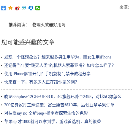
来源：
推荐阅读：
物理灭蚊器好用吗
您可能感兴趣的文章
发现一个怪现象么？越来越多男生用华为，而女生用iPhone
还记得当年要“毁灭人类”的机器人索菲亚吗？如今怎么样了？
使用iPhone解锁开门？手机复制门禁卡教程分享
快来查一下，有多少人正在蹭你家的网？
骁龙855plus+12GB+UFS3.0，4G旗舰已降至2498，对比5G你怎么
选？
200亿身家打工妹逆袭：富士康苦熬10年，后创业拿苹果订单
对枯燥say no 全新Jeep+指南者探索生命的色彩
苹果8p 才1800就可以拿到手，游戏首选机，真的很香