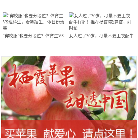
艳！
一个方法，女生看到都心动了
“穿校服”也要分段位？体育生VS
女人过了30岁，尽量不要卫衣配牛
理科生，看舞蹈生：今日份羡慕
仔裤！推荐杨幂6款穿搭，好时髦