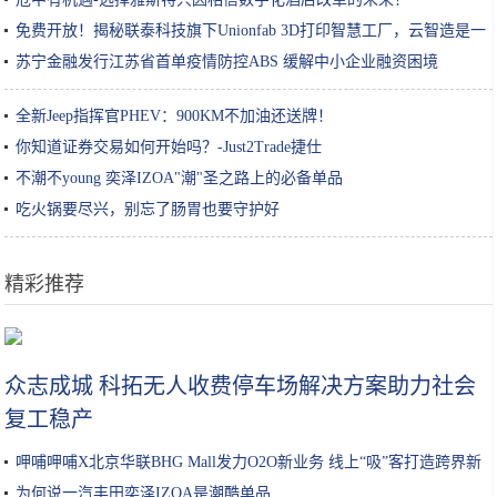
免费开放！揭秘联泰科技旗下Unionfab 3D打印智慧工厂，云智造是一
种什么体验？
苏宁金融发行江苏省首单疫情防控ABS 缓解中小企业融资困境
全新Jeep指挥官PHEV：900KM不加油还送牌！
你知道证券交易如何开始吗？-Just2Trade捷仕
不潮不young 奕泽IZOA"潮"圣之路上的必备单品
吃火锅要尽兴，别忘了肠胃也要守护好
精彩推荐
晨点家电｜看过这几样家电，你就知道那些伪智能家电根本不值得
众志成城 科拓无人收费停车场解决方案助力社会
复工稳产
呷哺呷哺X北京华联BHG Mall发力O2O新业务 线上“吸”客打造跨界新
模式
为何说一汽丰田奕泽IZOA是潮酷单品