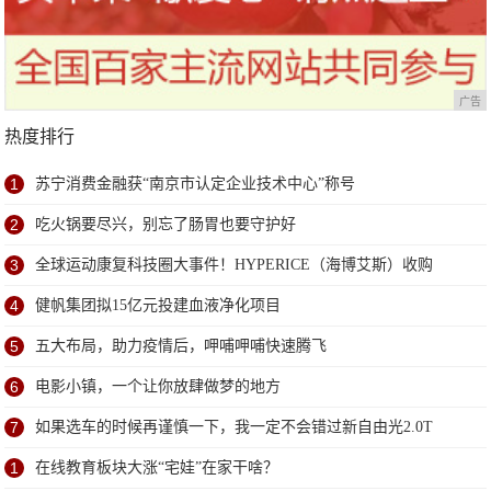
广告
热度排行
1
苏宁消费金融获“南京市认定企业技术中心”称号
2
吃火锅要尽兴，别忘了肠胃也要守护好
3
全球运动康复科技圈大事件！HYPERICE（海博艾斯）收购
NormaTec！
4
健帆集团拟15亿元投建血液净化项目
5
五大布局，助力疫情后，呷哺呷哺快速腾飞
6
电影小镇，一个让你放肆做梦的地方
7
如果选车的时候再谨慎一下，我一定不会错过新自由光2.0T
1
在线教育板块大涨“宅娃”在家干啥？