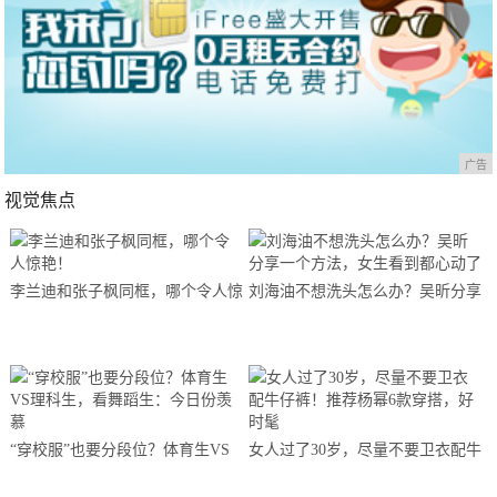
广告
视觉焦点
李兰迪和张子枫同框，哪个令人惊
刘海油不想洗头怎么办？吴昕分享
艳！
一个方法，女生看到都心动了
“穿校服”也要分段位？体育生VS
女人过了30岁，尽量不要卫衣配牛
理科生，看舞蹈生：今日份羡慕
仔裤！推荐杨幂6款穿搭，好时髦