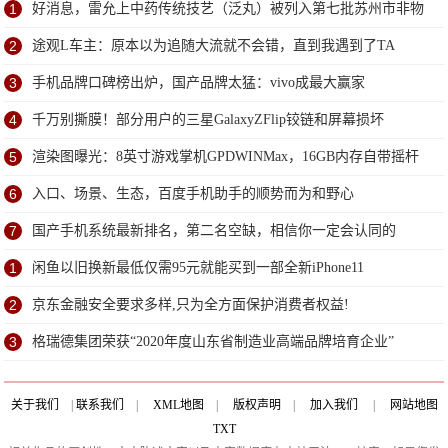
1
好消息，雷允上中药传统技艺（泛丸）被列入第七批苏州市非物
质文化遗产代表性项目名录
2
途观L车主：原本以为追随大流就不会错，直到我遇到了TA
3
手机品牌口碑榜出炉，国产品牌太猛：vivo成最大赢家
4
千万别撕膜！部分用户的三星GalaxyZFlip铰链和屏幕损坏
5
渲染图曝光：8英寸游戏掌机GPDWINMax，16GB内存自带摇杆
6
入口、场景、生态，百度手机助手的顺势而为和野心
7
国产手机系统最新排名，第二名空缺，相信你一定会认同的
1
闲鱼以旧换新最低仅需95元就能买到一部全新iPhone11
2
京东金融安全要求多样,只为全方面保护消费者权益!
3
格瑞德集团荣获“2020年度山东省制造业高端品牌培育企业”
关于我们
|
联系我们
|
XML地图
|
版权声明
|
加入我们
|
网站地图
TXT