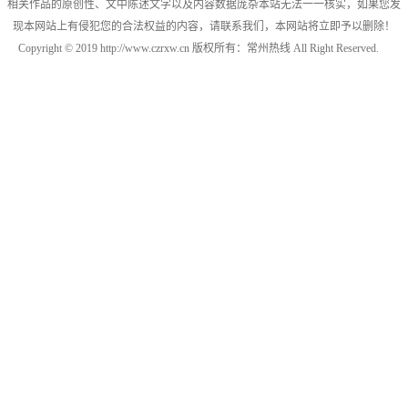
相关作品的原创性、文中陈述文字以及内容数据庞杂本站无法一一核实，如果您发
现本网站上有侵犯您的合法权益的内容，请联系我们，本网站将立即予以删除！
Copyright © 2019 http://www.czrxw.cn 版权所有：常州热线 All Right Reserved.