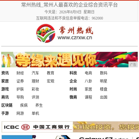
常州热线_常州人最喜欢的企业综合资讯平台
今天是：2026年8月9日 星期日
互联网违法和不良信息举报电话：962000
广告
资讯
财经
汽车
教育
科技
电商
数码
家居
证券
理财
宏观
企业
八卦
明星
游戏
护肤
彩妆
时尚
家居
楼盘
商讯
导购
评测
微商
课程
出国
区块链
疾病
养生
手游
网游
单机