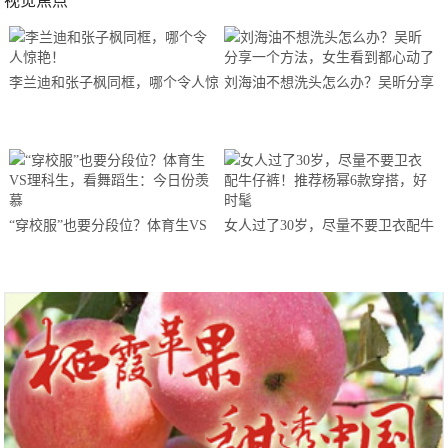
视觉焦点
李兰迪和张子枫同框，哪个令人惊
刘海油不想洗头怎么办？吴昕分享
艳！
一个方法，女生看到都心动了
“穿校服”也要分段位？体育生VS
女人过了30岁，尽量不要卫衣配牛
理科生，看舞蹈生：今日份羡慕
仔裤！推荐杨幂6款穿搭，好时髦