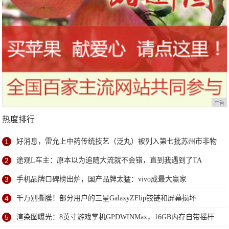
广告
热度排行
1
好消息，雷允上中药传统技艺（泛丸）被列入第七批苏州市非物
质文化遗产代表性项目名录
2
途观L车主：原本以为追随大流就不会错，直到我遇到了TA
3
手机品牌口碑榜出炉，国产品牌太猛：vivo成最大赢家
4
千万别撕膜！部分用户的三星GalaxyZFlip铰链和屏幕损坏
5
渲染图曝光：8英寸游戏掌机GPDWINMax，16GB内存自带摇杆