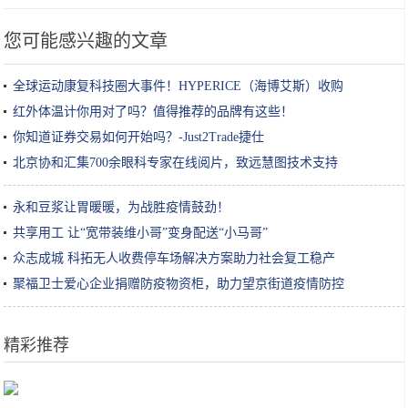
您可能感兴趣的文章
全球运动康复科技圈大事件！HYPERICE（海博艾斯）收购
NormaTec！
红外体温计你用对了吗？值得推荐的品牌有这些！
你知道证券交易如何开始吗？-Just2Trade捷仕
北京协和汇集700余眼科专家在线阅片，致远慧图技术支持
永和豆浆让胃暖暖，为战胜疫情鼓劲！
共享用工 让“宽带装维小哥”变身配送“小马哥”
众志成城 科拓无人收费停车场解决方案助力社会复工稳产
聚福卫士爱心企业捐赠防疫物资柜，助力望京街道疫情防控
精彩推荐
本田新概念方向盘，让开车就像玩电子游戏？