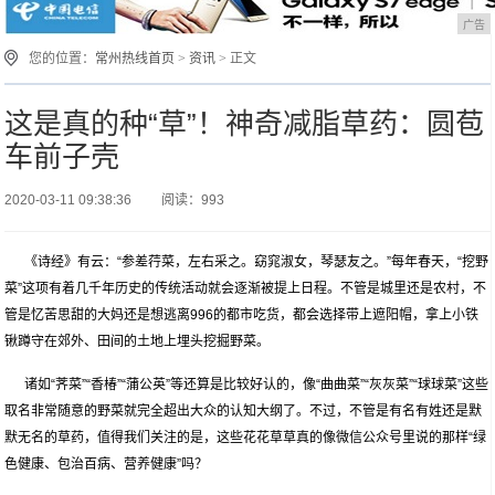
广告
您的位置：
常州热线首页
>
资讯
> 正文
这是真的种“草”！神奇减脂草药：圆苞
车前子壳
2020-03-11 09:38:36
阅读：993
《诗经》有云：“参差荇菜，左右采之。窈窕淑女，琴瑟友之。”每年春天，“挖野
菜”这项有着几千年历史的传统活动就会逐渐被提上日程。不管是城里还是农村，不
管是忆苦思甜的大妈还是想逃离996的都市吃货，都会选择带上遮阳帽，拿上小铁
锹蹲守在郊外、田间的土地上埋头挖掘野菜。
诸如“荠菜”“香椿”“蒲公英”等还算是比较好认的，像“曲曲菜”“灰灰菜”“球球菜”这些
取名非常随意的野菜就完全超出大众的认知大纲了。不过，不管是有名有姓还是默
默无名的草药，值得我们关注的是，这些花花草草真的像微信公众号里说的那样“绿
色健康、包治百病、营养健康”吗？