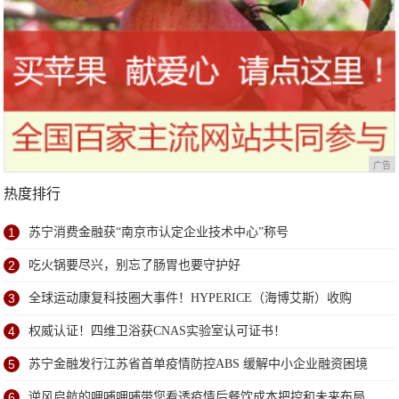
广告
热度排行
1
苏宁消费金融获“南京市认定企业技术中心”称号
2
吃火锅要尽兴，别忘了肠胃也要守护好
3
全球运动康复科技圈大事件！HYPERICE（海博艾斯）收购
NormaTec！
4
权威认证！四维卫浴获CNAS实验室认可证书！
5
苏宁金融发行江苏省首单疫情防控ABS 缓解中小企业融资困境
6
逆风启航的呷哺呷哺带您看透疫情后餐饮成本把控和未来布局