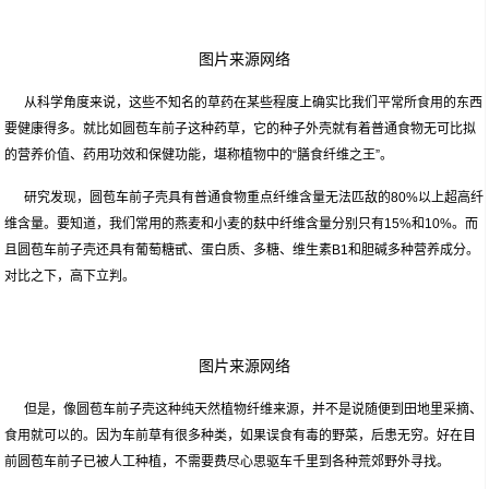
图片来源网络
从科学角度来说，这些不知名的草药在某些程度上确实比我们平常所食用的东西
要健康得多。就比如圆苞车前子这种药草，它的种子外壳就有着普通食物无可比拟
的营养价值、药用功效和保健功能，堪称植物中的“膳食纤维之王”。
研究发现，圆苞车前子壳具有普通食物重点纤维含量无法匹敌的80%以上超高纤
维含量。要知道，我们常用的燕麦和小麦的麸中纤维含量分别只有15%和10%。而
且圆苞车前子壳还具有葡萄糖甙、蛋白质、多糖、维生素B1和胆碱多种营养成分。
对比之下，高下立判。
图片来源网络
但是，像圆苞车前子壳这种纯天然植物纤维来源，并不是说随便到田地里采摘、
食用就可以的。因为车前草有很多种类，如果误食有毒的野菜，后患无穷。好在目
前圆苞车前子已被人工种植，不需要费尽心思驱车千里到各种荒郊野外寻找。