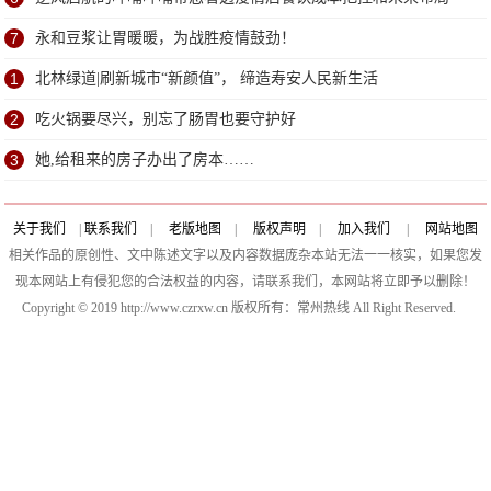
7
永和豆浆让胃暖暖，为战胜疫情鼓劲！
1
北林绿道|刷新城市“新颜值”， 缔造寿安人民新生活
2
吃火锅要尽兴，别忘了肠胃也要守护好
3
她,给租来的房子办出了房本……
关于我们
|
联系我们
|
老版地图
|
版权声明
|
加入我们
|
网站地图
相关作品的原创性、文中陈述文字以及内容数据庞杂本站无法一一核实，如果您发
现本网站上有侵犯您的合法权益的内容，请联系我们，本网站将立即予以删除！
Copyright © 2019 http://www.czrxw.cn 版权所有：常州热线 All Right Reserved.