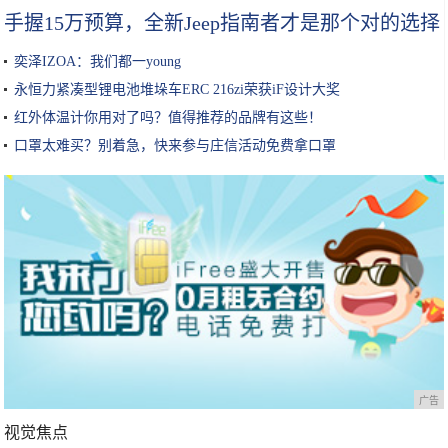
手握15万预算，全新Jeep指南者才是那个对的选择
奕泽IZOA：我们都一young
永恒力紧凑型锂电池堆垛车ERC 216zi荣获iF设计大奖
红外体温计你用对了吗？值得推荐的品牌有这些！
口罩太难买？别着急，快来参与庄信活动免费拿口罩
广告
视觉焦点