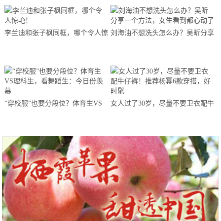
李兰迪和张子枫同框，哪个令人惊
刘海油不想洗头怎么办？吴昕分享
艳！
一个方法，女生看到都心动了
“穿校服”也要分段位？体育生VS
女人过了30岁，尽量不要卫衣配牛
理科生，看舞蹈生：今日份羡慕
仔裤！推荐杨幂6款穿搭，好时髦