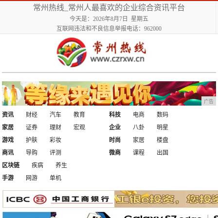
常州热线_常州人最喜欢的企业综合资讯平台
今天是：2026年8月7日 星期五
互联网违法和不良信息举报电话：962000
广告
资讯
财经
汽车
教育
科技
电商
数码
家居
证券
理财
宏观
企业
八卦
明星
游戏
护肤
彩妆
时尚
家居
楼盘
商讯
导购
评测
微商
课程
出国
区块链
疾病
养生
手游
网游
单机