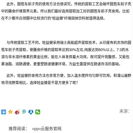
此外，圆苞车前子壳的使用方法也很讲究，传统的提取工艺会破坏圆苞车前子壳
中的膳食纤维营养元素。所以我们最好选用提取加工好的圆苞车前子壳食用。比如
在不少都市白领圈中比较流行的“轻益健”纤维固体饮料就值得选择。
与传统提取工艺不同，轻益健采用瑞士高能超声提取技术，从印度有机农场的圆
苞车前子壳提取，使膳食纤维的提取率达到30%左右,纯度达到80%以上。7:3的水
溶与非水溶纤维素的黄金比例，能在人体发挥最大功效，既可提升饱腹感，又能包
裹油脂、润肠通便，更重塑肠道健康环境，为益生菌提供在肠道存活的基础。
此外，轻益健的食用方法也非常方便，加入温水搅拌均匀即可饮用。和漫山遍野
地寻找野菜相比，选择轻益健是不是方便多了呢？
来源：
推荐阅读：
oppo云服务官网